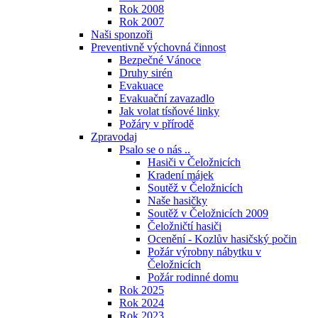
Rok 2008
Rok 2007
Naši sponzoři
Preventivně výchovná činnost
Bezpečné Vánoce
Druhy sirén
Evakuace
Evakuační zavazadlo
Jak volat tísňové linky
Požáry v přírodě
Zpravodaj
Psalo se o nás ..
Hasiči v Čeložnicích
Kradení májek
Soutěž v Čeložnicích
Naše hasičky
Soutěž v Čeložnicích 2009
Čeložničtí hasiči
Ocenění - Kozlův hasičský počin
Požár výrobny nábytku v
Čeložnicích
Požár rodinné domu
Rok 2025
Rok 2024
Rok 2023