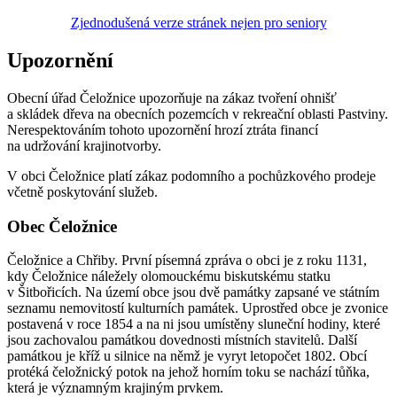
Zjednodušená verze stránek nejen pro seniory
Upozornění
Obecní úřad Čeložnice upozorňuje na zákaz tvoření ohnišť
a skládek dřeva na obecních pozemcích v rekreační oblasti Pastviny.
Nerespektováním tohoto upozornění hrozí ztráta financí
na udržování krajinotvorby.
V obci Čeložnice platí zákaz podomního a pochůzkového prodeje
včetně poskytování služeb.
Obec Čeložnice
Čeložnice a Chřiby. První písemná zpráva o obci je z roku 1131,
kdy Čeložnice náležely olomouckému biskutskému statku
v Šitbořicích. Na území obce jsou dvě památky zapsané ve státním
seznamu nemovitostí kulturních památek. Uprostřed obce je zvonice
postavená v roce 1854 a na ni jsou umístěny sluneční hodiny, které
jsou zachovalou památkou dovednosti místních stavitelů. Další
památkou je kříž u silnice na němž je vyryt letopočet 1802. Obcí
protéká čeložnický potok na jehož horním toku se nachází tůňka,
která je významným krajiným prvkem.