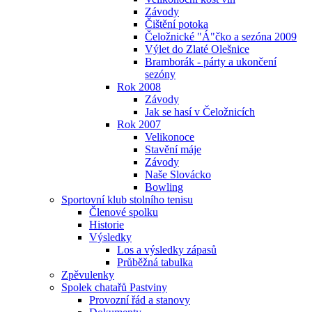
Závody
Čištění potoka
Čeložnické "Á"čko a sezóna 2009
Výlet do Zlaté Olešnice
Bramborák - párty a ukončení
sezóny
Rok 2008
Závody
Jak se hasí v Čeložnicích
Rok 2007
Velikonoce
Stavění máje
Závody
Naše Slovácko
Bowling
Sportovní klub stolního tenisu
Členové spolku
Historie
Výsledky
Los a výsledky zápasů
Průběžná tabulka
Zpěvulenky
Spolek chatařů Pastviny
Provozní řád a stanovy