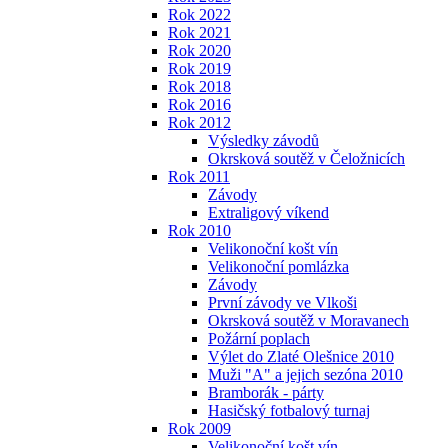
Rok 2022
Rok 2021
Rok 2020
Rok 2019
Rok 2018
Rok 2016
Rok 2012
Výsledky závodů
Okrsková soutěž v Čeložnicích
Rok 2011
Závody
Extraligový víkend
Rok 2010
Velikonoční košt vín
Velikonoční pomlázka
Závody
První závody ve Vlkoši
Okrsková soutěž v Moravanech
Požární poplach
Výlet do Zlaté Olešnice 2010
Muži "A" a jejich sezóna 2010
Bramborák - párty
Hasičský fotbalový turnaj
Rok 2009
Velikonoční košt vín