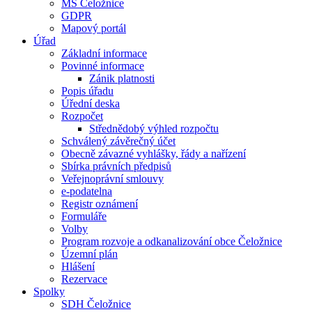
MŠ Čeložnice
GDPR
Mapový portál
Úřad
Základní informace
Povinné informace
Zánik platnosti
Popis úřadu
Úřední deska
Rozpočet
Střednědobý výhled rozpočtu
Schválený závěrečný účet
Obecně závazné vyhlášky, řády a nařízení
Sbírka právních předpisů
Veřejnoprávní smlouvy
e-podatelna
Registr oznámení
Formuláře
Volby
Program rozvoje a odkanalizování obce Čeložnice
Územní plán
Hlášení
Rezervace
Spolky
SDH Čeložnice