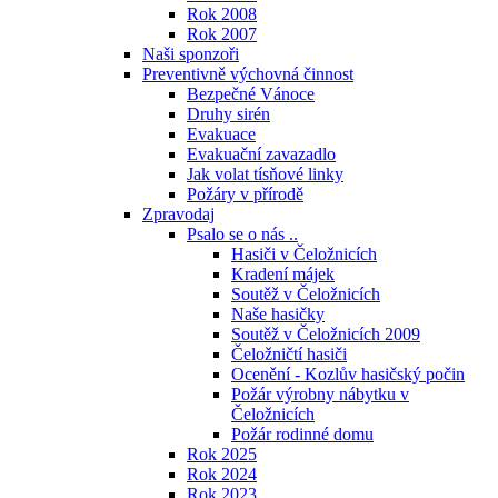
Rok 2008
Rok 2007
Naši sponzoři
Preventivně výchovná činnost
Bezpečné Vánoce
Druhy sirén
Evakuace
Evakuační zavazadlo
Jak volat tísňové linky
Požáry v přírodě
Zpravodaj
Psalo se o nás ..
Hasiči v Čeložnicích
Kradení májek
Soutěž v Čeložnicích
Naše hasičky
Soutěž v Čeložnicích 2009
Čeložničtí hasiči
Ocenění - Kozlův hasičský počin
Požár výrobny nábytku v
Čeložnicích
Požár rodinné domu
Rok 2025
Rok 2024
Rok 2023