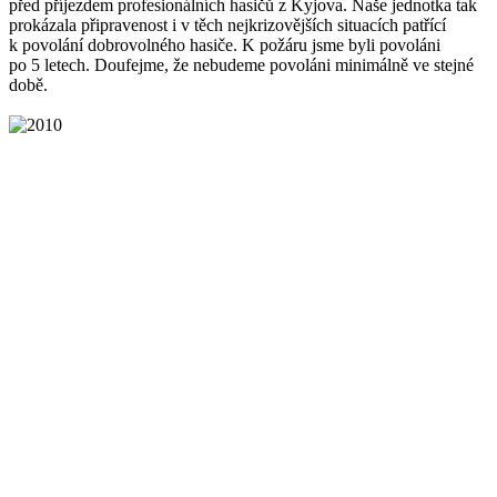
před příjezdem profesionálních hasičů z Kyjova. Naše jednotka tak
prokázala připravenost i v těch nejkrizovějších situacích patřící
k povolání dobrovolného hasiče. K požáru jsme byli povoláni
po 5 letech. Doufejme, že nebudeme povoláni minimálně ve stejné
době.