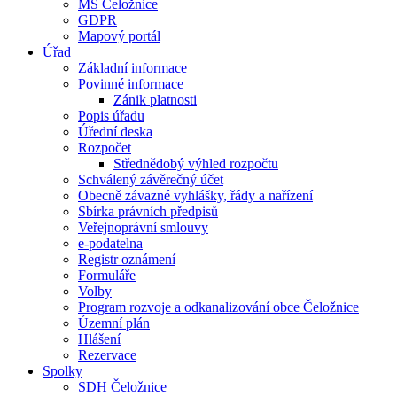
MŠ Čeložnice
GDPR
Mapový portál
Úřad
Základní informace
Povinné informace
Zánik platnosti
Popis úřadu
Úřední deska
Rozpočet
Střednědobý výhled rozpočtu
Schválený závěrečný účet
Obecně závazné vyhlášky, řády a nařízení
Sbírka právních předpisů
Veřejnoprávní smlouvy
e-podatelna
Registr oznámení
Formuláře
Volby
Program rozvoje a odkanalizování obce Čeložnice
Územní plán
Hlášení
Rezervace
Spolky
SDH Čeložnice