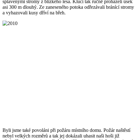
splavenými stromy z blízkého lesa. Kluci tak ručně proházeli úsek
asi 300 m dlouhý. Ze zaneseného potoka odřezávali bránící stromy
a vyhazovali kusy dříví na břeh.
Byli jsme také povoláni při požáru místního domu. Požár naštěstí
nebyl velkých rozměrů a tak jej dokázali uhasit naši hoši již