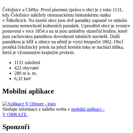
Čeložnice a Chřiby. První písemná zpráva o obci je z roku 1131,
kdy Čeložnice náležely olomouckému biskutskému statku
v Šitbořicích. Na území obce jsou dvě památky zapsané ve státním
seznamu nemovitostí kulturních památek. Uprostřed obce je zvonice
postavená v roce 1854 a na ni jsou umístěny sluneční hodiny, které
jsou zachovalou památkou dovednosti místních stavitelů. Další
památkou je kříž u silnice na němž je vyryt letopočet 1802. Obcí
protéká čeložnický potok na jehož horním toku se nachází tůňka,
která je významným krajiným prvkem.
1131
založení
422
obyvatel
280
m n. m.
6,32
km²
Mobilní aplikace
Sledujte informace z našeho webu v
mobilní aplikaci –
V OBRAZE.
Sponzoři