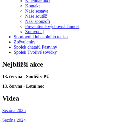
Kalendář akcí
Kontakt
Naše sestava
Naše soutěž
Naši sponzoři
Preventivně výchovná činnost
Zpravodaj
Sportovní klub stolního tenisu
Zpěvulenky
Spolek chatařů Pastviny
Spolek Tvořivé sovičky
Nejbližší akce
13. června - Soutěž v PÚ
13. června - Letní noc
Videa
Sezóna 2025
Sezóna 2024