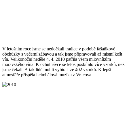
V letošním roce jsme se nedočkali tradice v podobě fašaňkové
obchůzky s večerní zábavou a tak jsme připravovali až místní košt
vín. Velikonoční neděle 4. 4. 2010 patřila všem milovníkům
moravského vína. K ochutnávce se letos posbíralo více vzorků, než
jsme čekali. A tak lidé mohli vybírat ze 402 vzorků. K lepší
atmosféře přispěla i cimbálová muzika z Vracova.