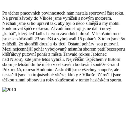
Po těchto pracovních povinnostech nám nastala sportovní část roku.
Na první závody do Vlkoše jsme vyráželi s novým motorem.
Nechali jsme si ho upravit tak, aby byl o něco silnější a my mohli
konkurovat špičce okresu. Závodnímu stroji jsme dali i nový
„kabát“, který teď ladí s barvou závodních dresů. V letošním roce
jsme se zúčastnili 23 soutěží a vybojovali 15 pohárů. Z toho jsme 5x
zvítězili, 2x skončili druzí a 4x třetí. Ostatní poháry jsou putovní.
Mezi nejcennější pohár vybojovaný místním sborem patří bezesporu
křišťálový putovní pohár z města Tanvald (okres Jablonec
nad Nisou), kde jsme letos vyhráli. Největším úspěchem v historii
sboru je letošní druhé místo v celkovém bodování soutěže Grand
Prix mužů, okresu Hodonín. Zaskočili jsme všechny soupeře, ale
nestačili jsme na trojnásobné vítěze, kluky z Vlkoše. Zúročili jsme
těžkou zimní přípravu a roky zkušeností v tomto hasičském sportu.