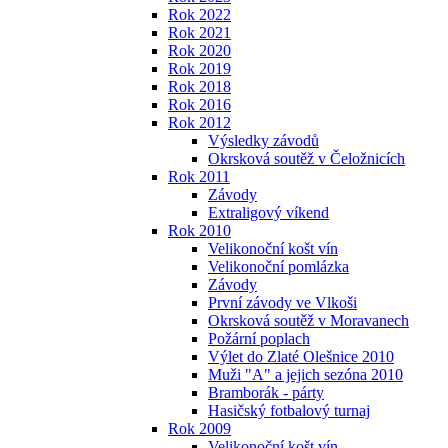
Rok 2022
Rok 2021
Rok 2020
Rok 2019
Rok 2018
Rok 2016
Rok 2012
Výsledky závodů
Okrsková soutěž v Čeložnicích
Rok 2011
Závody
Extraligový víkend
Rok 2010
Velikonoční košt vín
Velikonoční pomlázka
Závody
První závody ve Vlkoši
Okrsková soutěž v Moravanech
Požární poplach
Výlet do Zlaté Olešnice 2010
Muži "A" a jejich sezóna 2010
Bramborák - párty
Hasičský fotbalový turnaj
Rok 2009
Velikonoční košt vín