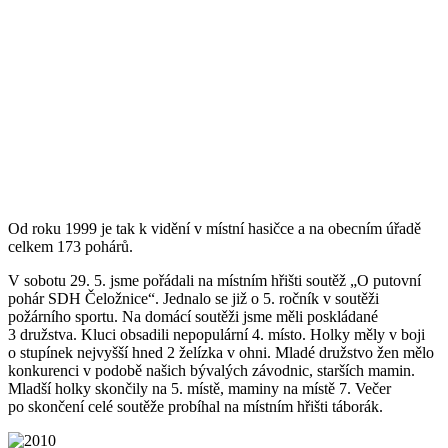
Od roku 1999 je tak k vidění v místní hasičce a na obecním úřadě
celkem 173 pohárů.
V sobotu 29. 5. jsme pořádali na místním hřišti soutěž „O putovní
pohár SDH Čeložnice“. Jednalo se již o 5. ročník v soutěži
požárního sportu. Na domácí soutěži jsme měli poskládané
3 družstva. Kluci obsadili nepopulární 4. místo. Holky měly v boji
o stupínek nejvyšší hned 2 želízka v ohni. Mladé družstvo žen mělo
konkurenci v podobě našich bývalých závodnic, starších mamin.
Mladší holky skončily na 5. místě, maminy na místě 7. Večer
po skončení celé soutěže probíhal na místním hřišti táborák.