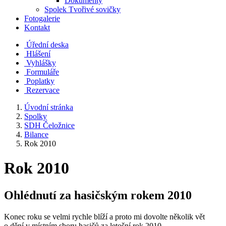
Dokumenty
Spolek Tvořivé sovičky
Fotogalerie
Kontakt
Úřední deska
Hlášení
Vyhlášky
Formuláře
Poplatky
Rezervace
Úvodní stránka
Spolky
SDH Čeložnice
Bilance
Rok 2010
Rok 2010
Ohlédnutí za hasičským rokem 2010
Konec roku se velmi rychle blíží a proto mi dovolte několik vět
o dění v místním sboru hasičů za letošní rok 2010.