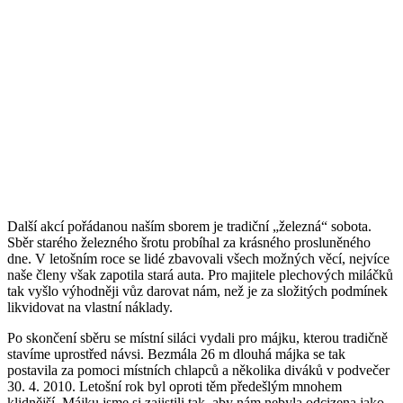
Další akcí pořádanou naším sborem je tradiční „železná“ sobota.
Sběr starého železného šrotu probíhal za krásného prosluněného
dne. V letošním roce se lidé zbavovali všech možných věcí, nejvíce
naše členy však zapotila stará auta. Pro majitele plechových miláčků
tak vyšlo výhodněji vůz darovat nám, než je za složitých podmínek
likvidovat na vlastní náklady.
Po skončení sběru se místní siláci vydali pro májku, kterou tradičně
stavíme uprostřed návsi. Bezmála 26 m dlouhá májka se tak
postavila za pomoci místních chlapců a několika diváků v podvečer
30. 4. 2010. Letošní rok byl oproti těm předešlým mnohem
klidnější. Májku jsme si zajistili tak, aby nám nebyla odcizena jako