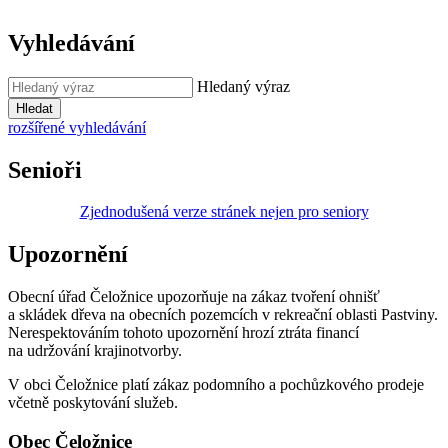
Vyhledávání
Hledaný výraz
Hledat
rozšířené vyhledávání
Senioři
Zjednodušená verze stránek nejen pro seniory
Upozornění
Obecní úřad Čeložnice upozorňuje na zákaz tvoření ohnišť
a skládek dřeva na obecních pozemcích v rekreační oblasti Pastviny.
Nerespektováním tohoto upozornění hrozí ztráta financí
na udržování krajinotvorby.
V obci Čeložnice platí zákaz podomního a pochůzkového prodeje
včetně poskytování služeb.
Obec Čeložnice