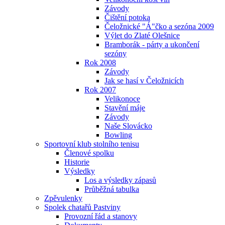
Závody
Čištění potoka
Čeložnické "Á"čko a sezóna 2009
Výlet do Zlaté Olešnice
Bramborák - párty a ukončení
sezóny
Rok 2008
Závody
Jak se hasí v Čeložnicích
Rok 2007
Velikonoce
Stavění máje
Závody
Naše Slovácko
Bowling
Sportovní klub stolního tenisu
Členové spolku
Historie
Výsledky
Los a výsledky zápasů
Průběžná tabulka
Zpěvulenky
Spolek chatařů Pastviny
Provozní řád a stanovy