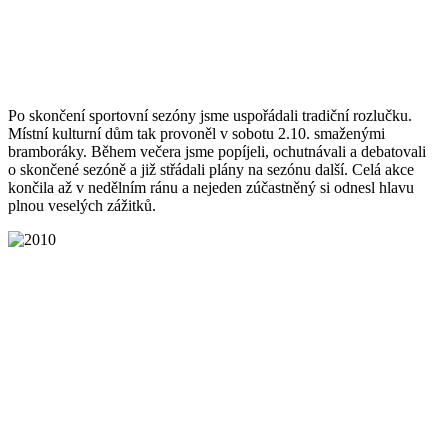
Po skončení sportovní sezóny jsme uspořádali tradiční rozlučku.
Místní kulturní dům tak provoněl v sobotu 2.10. smaženými
bramboráky. Během večera jsme popíjeli, ochutnávali a debatovali
o skončené sezóně a již střádali plány na sezónu další. Celá akce
končila až v nedělním ránu a nejeden zúčastněný si odnesl hlavu
plnou veselých zážitků.