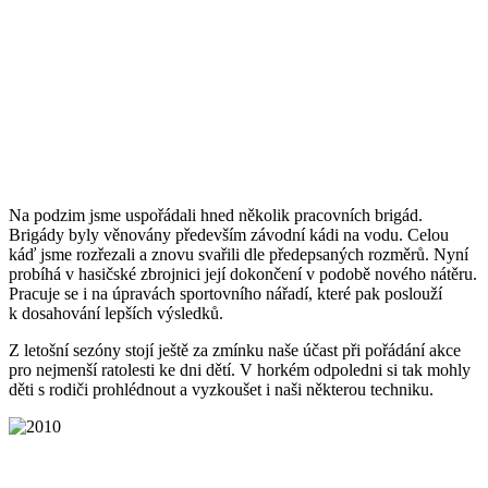
Na podzim jsme uspořádali hned několik pracovních brigád.
Brigády byly věnovány především závodní kádi na vodu. Celou
káď jsme rozřezali a znovu svařili dle předepsaných rozměrů. Nyní
probíhá v hasičské zbrojnici její dokončení v podobě nového nátěru.
Pracuje se i na úpravách sportovního nářadí, které pak poslouží
k dosahování lepších výsledků.
Z letošní sezóny stojí ještě za zmínku naše účast při pořádání akce
pro nejmenší ratolesti ke dni dětí. V horkém odpoledni si tak mohly
děti s rodiči prohlédnout a vyzkoušet i naši některou techniku.