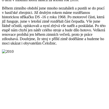
Během zimního období jsme mnoho nezaháleli a pustili se do prací
v hasičské zbrojnici. Již druhým rokem máme rozdělanou
historickou stříkačku DS -16 z roku 1968. Po motorové části, která
již funguje, jsme v letošní zimě rozdělali část čerpadla. Vše jsme
řádně očistili, opískovali a nyní zbývá vše natřít a poskládat. Po této
etapě nám chybí jen nátěr celého stroje a bude dílo hotovo. Veškerá
renovace probíhá jen během zimních večerů, proto je práce
zdlouhavá. Doufejme, že stroj v příští zimě doděláme a budeme ho
moci ukázat i obyvatelům Čeložnic.