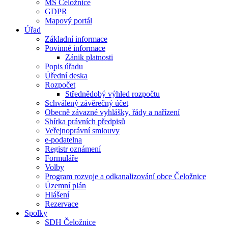
MŠ Čeložnice
GDPR
Mapový portál
Úřad
Základní informace
Povinné informace
Zánik platnosti
Popis úřadu
Úřední deska
Rozpočet
Střednědobý výhled rozpočtu
Schválený závěrečný účet
Obecně závazné vyhlášky, řády a nařízení
Sbírka právních předpisů
Veřejnoprávní smlouvy
e-podatelna
Registr oznámení
Formuláře
Volby
Program rozvoje a odkanalizování obce Čeložnice
Územní plán
Hlášení
Rezervace
Spolky
SDH Čeložnice