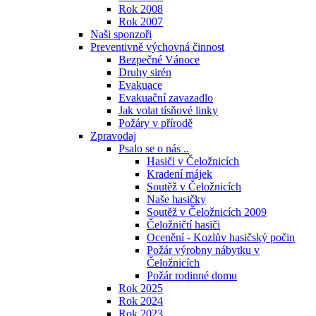
Rok 2008
Rok 2007
Naši sponzoři
Preventivně výchovná činnost
Bezpečné Vánoce
Druhy sirén
Evakuace
Evakuační zavazadlo
Jak volat tísňové linky
Požáry v přírodě
Zpravodaj
Psalo se o nás ..
Hasiči v Čeložnicích
Kradení májek
Soutěž v Čeložnicích
Naše hasičky
Soutěž v Čeložnicích 2009
Čeložničtí hasiči
Ocenění - Kozlův hasičský počin
Požár výrobny nábytku v
Čeložnicích
Požár rodinné domu
Rok 2025
Rok 2024
Rok 2023