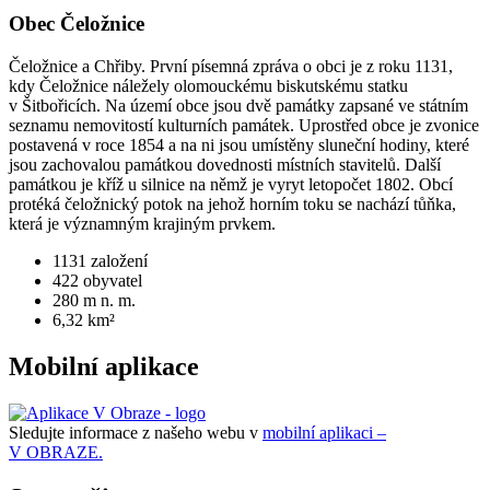
Obec Čeložnice
Čeložnice a Chřiby. První písemná zpráva o obci je z roku 1131,
kdy Čeložnice náležely olomouckému biskutskému statku
v Šitbořicích. Na území obce jsou dvě památky zapsané ve státním
seznamu nemovitostí kulturních památek. Uprostřed obce je zvonice
postavená v roce 1854 a na ni jsou umístěny sluneční hodiny, které
jsou zachovalou památkou dovednosti místních stavitelů. Další
památkou je kříž u silnice na němž je vyryt letopočet 1802. Obcí
protéká čeložnický potok na jehož horním toku se nachází tůňka,
která je významným krajiným prvkem.
1131
založení
422
obyvatel
280
m n. m.
6,32
km²
Mobilní aplikace
Sledujte informace z našeho webu v
mobilní aplikaci –
V OBRAZE.