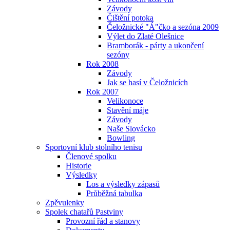
Závody
Čištění potoka
Čeložnické "Á"čko a sezóna 2009
Výlet do Zlaté Olešnice
Bramborák - párty a ukončení
sezóny
Rok 2008
Závody
Jak se hasí v Čeložnicích
Rok 2007
Velikonoce
Stavění máje
Závody
Naše Slovácko
Bowling
Sportovní klub stolního tenisu
Členové spolku
Historie
Výsledky
Los a výsledky zápasů
Průběžná tabulka
Zpěvulenky
Spolek chatařů Pastviny
Provozní řád a stanovy