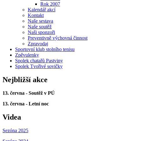
Rok 2007
Kalendář akcí
Kontakt
Naše sestava
Naše soutěž
Naši sponzoři
Preventivně výchovná činnost
Zpravodaj
Sportovní klub stolního tenisu
Zpěvulenky
Spolek chatařů Pastviny
Spolek Tvořivé sovičky
Nejbližší akce
13. června - Soutěž v PÚ
13. června - Letní noc
Videa
Sezóna 2025