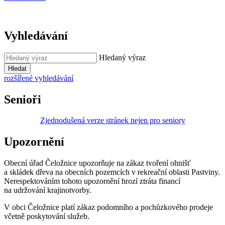
Vyhledávání
Hledaný výraz
Hledat
rozšířené vyhledávání
Senioři
Zjednodušená verze stránek nejen pro seniory
Upozornění
Obecní úřad Čeložnice upozorňuje na zákaz tvoření ohnišť
a skládek dřeva na obecních pozemcích v rekreační oblasti Pastviny.
Nerespektováním tohoto upozornění hrozí ztráta financí
na udržování krajinotvorby.
V obci Čeložnice platí zákaz podomního a pochůzkového prodeje
včetně poskytování služeb.