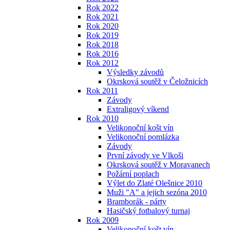
Rok 2022
Rok 2021
Rok 2020
Rok 2019
Rok 2018
Rok 2016
Rok 2012
Výsledky závodů
Okrsková soutěž v Čeložnicích
Rok 2011
Závody
Extraligový víkend
Rok 2010
Velikonoční košt vín
Velikonoční pomlázka
Závody
První závody ve Vlkoši
Okrsková soutěž v Moravanech
Požární poplach
Výlet do Zlaté Olešnice 2010
Muži "A" a jejich sezóna 2010
Bramborák - párty
Hasičský fotbalový turnaj
Rok 2009
Velikonoční košt vín