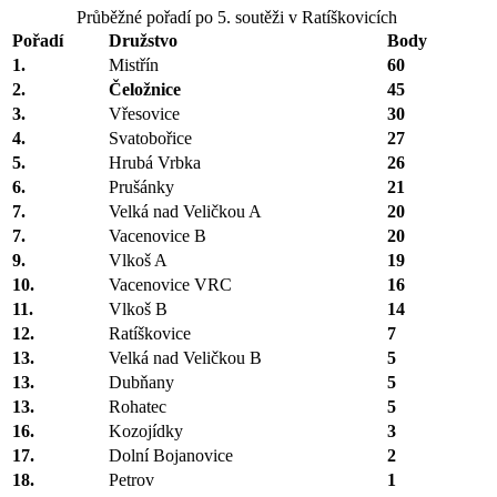
Průběžné pořadí po 5. soutěži v Ratíškovicích
Pořadí
Družstvo
Body
1.
Mistřín
60
2.
Čeložnice
45
3.
Vřesovice
30
4.
Svatobořice
27
5.
Hrubá Vrbka
26
6.
Prušánky
21
7.
Velká nad Veličkou A
20
7.
Vacenovice B
20
9.
Vlkoš A
19
10.
Vacenovice VRC
16
11.
Vlkoš B
14
12.
Ratíškovice
7
13.
Velká nad Veličkou B
5
13.
Dubňany
5
13.
Rohatec
5
16.
Kozojídky
3
17.
Dolní Bojanovice
2
18.
Petrov
1