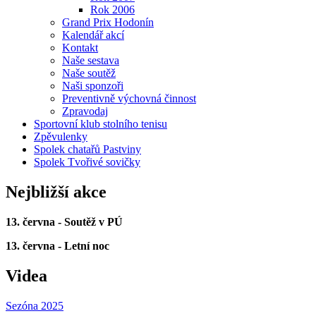
Rok 2006
Grand Prix Hodonín
Kalendář akcí
Kontakt
Naše sestava
Naše soutěž
Naši sponzoři
Preventivně výchovná činnost
Zpravodaj
Sportovní klub stolního tenisu
Zpěvulenky
Spolek chatařů Pastviny
Spolek Tvořivé sovičky
Nejbližší akce
13. června - Soutěž v PÚ
13. června - Letní noc
Videa
Sezóna 2025