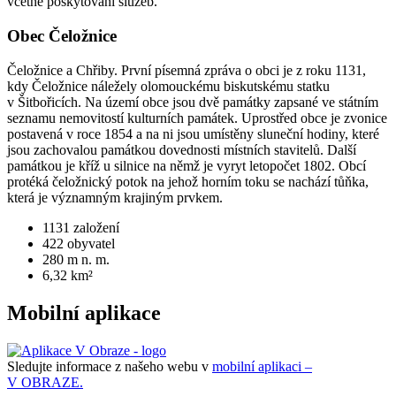
včetně poskytování služeb.
Obec Čeložnice
Čeložnice a Chřiby. První písemná zpráva o obci je z roku 1131,
kdy Čeložnice náležely olomouckému biskutskému statku
v Šitbořicích. Na území obce jsou dvě památky zapsané ve státním
seznamu nemovitostí kulturních památek. Uprostřed obce je zvonice
postavená v roce 1854 a na ni jsou umístěny sluneční hodiny, které
jsou zachovalou památkou dovednosti místních stavitelů. Další
památkou je kříž u silnice na němž je vyryt letopočet 1802. Obcí
protéká čeložnický potok na jehož horním toku se nachází tůňka,
která je významným krajiným prvkem.
1131
založení
422
obyvatel
280
m n. m.
6,32
km²
Mobilní aplikace
Sledujte informace z našeho webu v
mobilní aplikaci –
V OBRAZE.