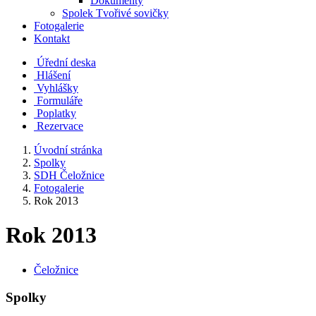
Dokumenty
Spolek Tvořivé sovičky
Fotogalerie
Kontakt
Úřední deska
Hlášení
Vyhlášky
Formuláře
Poplatky
Rezervace
Úvodní stránka
Spolky
SDH Čeložnice
Fotogalerie
Rok 2013
Rok 2013
Čeložnice
Spolky