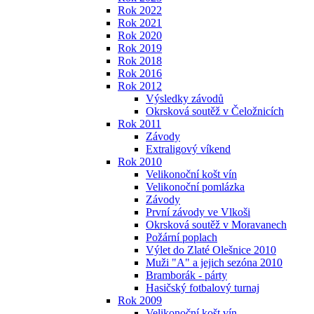
Rok 2022
Rok 2021
Rok 2020
Rok 2019
Rok 2018
Rok 2016
Rok 2012
Výsledky závodů
Okrsková soutěž v Čeložnicích
Rok 2011
Závody
Extraligový víkend
Rok 2010
Velikonoční košt vín
Velikonoční pomlázka
Závody
První závody ve Vlkoši
Okrsková soutěž v Moravanech
Požární poplach
Výlet do Zlaté Olešnice 2010
Muži "A" a jejich sezóna 2010
Bramborák - párty
Hasičský fotbalový turnaj
Rok 2009
Velikonoční košt vín