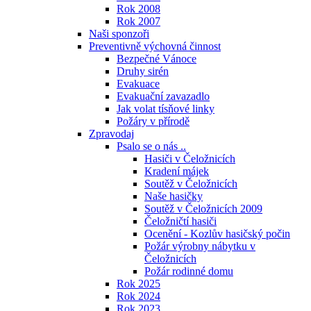
Rok 2008
Rok 2007
Naši sponzoři
Preventivně výchovná činnost
Bezpečné Vánoce
Druhy sirén
Evakuace
Evakuační zavazadlo
Jak volat tísňové linky
Požáry v přírodě
Zpravodaj
Psalo se o nás ..
Hasiči v Čeložnicích
Kradení májek
Soutěž v Čeložnicích
Naše hasičky
Soutěž v Čeložnicích 2009
Čeložničtí hasiči
Ocenění - Kozlův hasičský počin
Požár výrobny nábytku v
Čeložnicích
Požár rodinné domu
Rok 2025
Rok 2024
Rok 2023