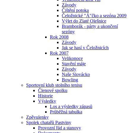
Závody
Čištění potoka
Čeložnické "Á"čko a sezóna 2009
Výlet do Zlaté Olešnice
Bramborák - párty a ukončení
sezóny
Rok 2008
Závody
Jak se hasí v Čeložnicích
Rok 2007
Velikonoce
Stavění máje
Závody
Naše Slovácko
Bowling
Sportovní klub stolního tenisu
Členové spolku
Historie
Výsledky
Los a výsledky zápasů
Průběžná tabulka
Zpěvulenky
Spolek chatařů Pastviny
Provozní řád a stanovy