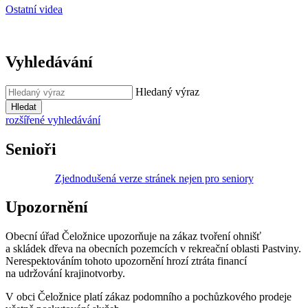
Ostatní videa
Vyhledávání
Hledaný výraz
Hledat
rozšířené vyhledávání
Senioři
Zjednodušená verze stránek nejen pro seniory
Upozornění
Obecní úřad Čeložnice upozorňuje na zákaz tvoření ohnišť
a skládek dřeva na obecních pozemcích v rekreační oblasti Pastviny.
Nerespektováním tohoto upozornění hrozí ztráta financí
na udržování krajinotvorby.
V obci Čeložnice platí zákaz podomního a pochůzkového prodeje