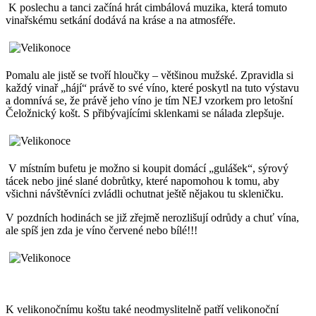
K poslechu a tanci začíná hrát cimbálová muzika, která tomuto
vinařskému setkání dodává na kráse a na atmosféře.
Pomalu ale jistě se tvoří hloučky – většinou mužské. Zpravidla si
každý vinař „hájí“ právě to své víno, které poskytl na tuto výstavu
a domnívá se, že právě jeho víno je tím NEJ vzorkem pro letošní
Čeložnický košt. S přibývajícími sklenkami se nálada zlepšuje.
V místním bufetu je možno si koupit domácí „gulášek“, sýrový
tácek nebo jiné slané dobrůtky, které napomohou k tomu, aby
všichni návštěvníci zvládli ochutnat ještě nějakou tu skleničku.
V pozdních hodinách se již zřejmě nerozlišují odrůdy a chuť vína,
ale spíš jen zda je víno červené nebo bílé!!!
K velikonočnímu koštu také neodmyslitelně patří velikonoční