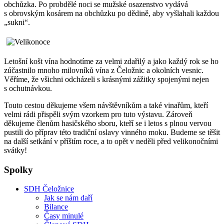
obchůzka. Po probdělé noci se mužské osazenstvo vydává
s obrovským kosárem na obchůzku po dědině, aby vyšlahali každou
„sukni“.
Letošní košt vína hodnotíme za velmi zdařilý a jako každý rok se ho
zúčastnilo mnoho milovníků vína z Čeložnic a okolních vesnic.
Věříme, že všichni odcházeli s krásnými zážitky spojenými nejen
s ochutnávkou.
Touto cestou děkujeme všem návštěvníkům a také vinařům, kteří
velmi rádi přispěli svým vzorkem pro tuto výstavu. Zároveň
děkujeme členům hasičského sboru, kteří se i letos s plnou vervou
pustili do příprav této tradiční oslavy vinného moku. Budeme se těšit
na další setkání v příštím roce, a to opět v neděli před velikonočními
svátky!
Spolky
SDH Čeložnice
Jak se nám daří
Bilance
Časy minulé