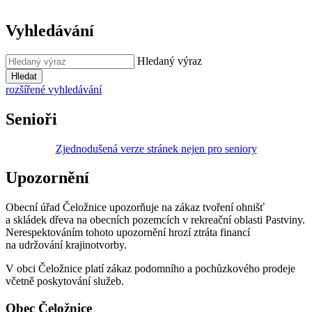
Vyhledávání
Hledaný výraz
Hledat
rozšířené vyhledávání
Senioři
Zjednodušená verze stránek nejen pro seniory
Upozornění
Obecní úřad Čeložnice upozorňuje na zákaz tvoření ohnišť
a skládek dřeva na obecních pozemcích v rekreační oblasti Pastviny.
Nerespektováním tohoto upozornění hrozí ztráta financí
na udržování krajinotvorby.
V obci Čeložnice platí zákaz podomního a pochůzkového prodeje
včetně poskytování služeb.
Obec Čeložnice