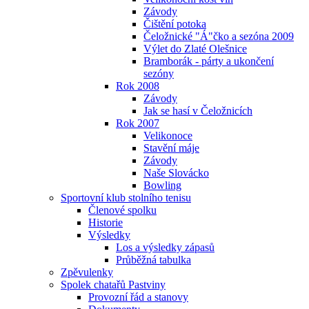
Závody
Čištění potoka
Čeložnické "Á"čko a sezóna 2009
Výlet do Zlaté Olešnice
Bramborák - párty a ukončení
sezóny
Rok 2008
Závody
Jak se hasí v Čeložnicích
Rok 2007
Velikonoce
Stavění máje
Závody
Naše Slovácko
Bowling
Sportovní klub stolního tenisu
Členové spolku
Historie
Výsledky
Los a výsledky zápasů
Průběžná tabulka
Zpěvulenky
Spolek chatařů Pastviny
Provozní řád a stanovy