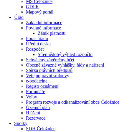
MŠ Čeložnice
GDPR
Mapový portál
Úřad
Základní informace
Povinné informace
Zánik platnosti
Popis úřadu
Úřední deska
Rozpočet
Střednědobý výhled rozpočtu
Schválený závěrečný účet
Obecně závazné vyhlášky, řády a nařízení
Sbírka právních předpisů
Veřejnoprávní smlouvy
e-podatelna
Registr oznámení
Formuláře
Volby
Program rozvoje a odkanalizování obce Čeložnice
Územní plán
Hlášení
Rezervace
Spolky
SDH Čeložnice