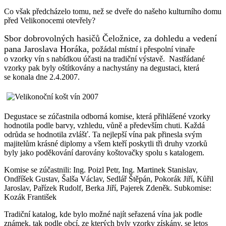
Co však předcházelo tomu, než se dveře do našeho kulturního domu
před Velikonocemi otevřely?
Sbor dobrovolných hasičů Čeložnice, za dohledu a vedení
pana Jaroslava Horáka,
požádal místní i přespolní vinaře
o vzorky vín s nabídkou účasti na tradiční výstavě. Nastřádané
vzorky pak byly oštítkovány a nachystány na degustaci, která
se konala dne 2.4.2007.
Degustace se zúčastnila odborná komise, která přihlášené vzorky
hodnotila podle barvy, vzhledu, vůně a především chuti. Každá
odrůda se hodnotila zvlášť. Ta nejlepší vína pak přinesla svým
majitelům krásné diplomy a všem kteří poskytli tři druhy vzorků
byly jako poděkování darovány koštovačky spolu s katalogem.
Komise se zúčastnili: Ing. Poizl Petr, Ing. Martinek Stanislav,
Ondříšek Gustav, Šalša Václav, Sedlář Štěpán, Pokorák Jiří, Kůřil
Jaroslav, Pařízek Rudolf, Berka Jiří, Pajerek Zdeněk. Subkomise:
Kozák František
Tradiční katalog, kde bylo možné najít seřazená vína jak podle
známek, tak podle obcí, ze kterých byly vzorky získány, se letos