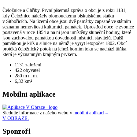
Čeložnice a Chřiby. První písemná zpráva o obci je z roku 1131,
kdy Čeložnice náležely olomouckému biskutskému statku
v Šitbořicích. Na území obce jsou dvě památky zapsané ve státním
seznamu nemovitostí kulturních památek. Uprostřed obce je zvonice
postavená v roce 1854 a na ni jsou umístěny sluneční hodiny, které
jsou zachovalou památkou dovednosti místních stavitelů. Další
památkou je kříž u silnice na němž je vyryt letopočet 1802. Obcí
protéká čeložnický potok na jehož horním toku se nachází tůňka,
která je významným krajiným prvkem.
1131
založení
422
obyvatel
280
m n. m.
6,32
km²
Mobilní aplikace
Sledujte informace z našeho webu v
mobilní aplikaci –
V OBRAZE.
Sponzoři