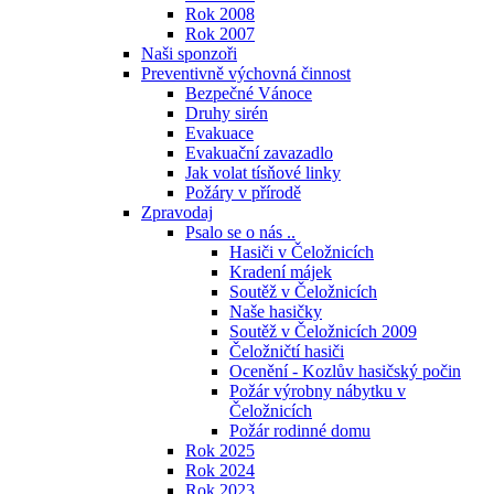
Rok 2008
Rok 2007
Naši sponzoři
Preventivně výchovná činnost
Bezpečné Vánoce
Druhy sirén
Evakuace
Evakuační zavazadlo
Jak volat tísňové linky
Požáry v přírodě
Zpravodaj
Psalo se o nás ..
Hasiči v Čeložnicích
Kradení májek
Soutěž v Čeložnicích
Naše hasičky
Soutěž v Čeložnicích 2009
Čeložničtí hasiči
Ocenění - Kozlův hasičský počin
Požár výrobny nábytku v
Čeložnicích
Požár rodinné domu
Rok 2025
Rok 2024
Rok 2023