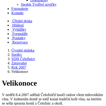
Dokumenty
Spolek Tvořivé sovičky
Fotogalerie
Kontakt
Úřední deska
Hlášení
Vyhlášky
Formuláře
Poplatky
Rezervace
Úvodní stránka
Spolky
SDH Čeložnice
Zpravodaj
Rok 2007
Velikonoce
Velikonoce
V neděli 8.4.2007 udělali Čeložničtí hasiči radost všem milovníkům
vína. V kulturním domě se totiž konal tradiční košt vína, na kterém
se sešla spousta hostů z Čeložnic a okolí.