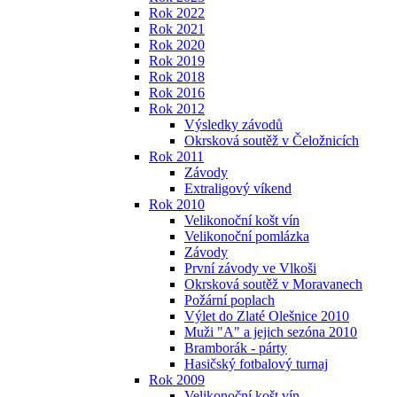
Rok 2022
Rok 2021
Rok 2020
Rok 2019
Rok 2018
Rok 2016
Rok 2012
Výsledky závodů
Okrsková soutěž v Čeložnicích
Rok 2011
Závody
Extraligový víkend
Rok 2010
Velikonoční košt vín
Velikonoční pomlázka
Závody
První závody ve Vlkoši
Okrsková soutěž v Moravanech
Požární poplach
Výlet do Zlaté Olešnice 2010
Muži "A" a jejich sezóna 2010
Bramborák - párty
Hasičský fotbalový turnaj
Rok 2009
Velikonoční košt vín