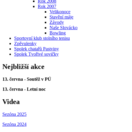
Rok 2008
Rok 2007
Velikonoce
Stavění máje
Závody
Naše Slovácko
Bowling
Sportovní klub stolního tenisu
Zpěvulenky
Spolek chatařů Pastviny
Spolek Tvořivé sovičky
Nejbližší akce
13. června - Soutěž v PÚ
13. června - Letní noc
Videa
Sezóna 2025
Sezóna 2024