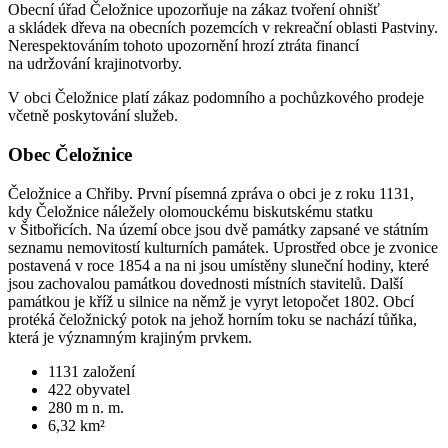
Obecní úřad Čeložnice upozorňuje na zákaz tvoření ohnišť
a skládek dřeva na obecních pozemcích v rekreační oblasti Pastviny.
Nerespektováním tohoto upozornění hrozí ztráta financí
na udržování krajinotvorby.
V obci Čeložnice platí zákaz podomního a pochůzkového prodeje
včetně poskytování služeb.
Obec Čeložnice
Čeložnice a Chřiby. První písemná zpráva o obci je z roku 1131,
kdy Čeložnice náležely olomouckému biskutskému statku
v Šitbořicích. Na území obce jsou dvě památky zapsané ve státním
seznamu nemovitostí kulturních památek. Uprostřed obce je zvonice
postavená v roce 1854 a na ni jsou umístěny sluneční hodiny, které
jsou zachovalou památkou dovednosti místních stavitelů. Další
památkou je kříž u silnice na němž je vyryt letopočet 1802. Obcí
protéká čeložnický potok na jehož horním toku se nachází tůňka,
která je významným krajiným prvkem.
1131
založení
422
obyvatel
280
m n. m.
6,32
km²