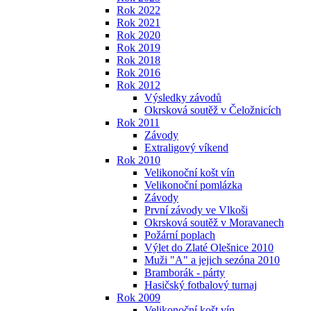
Rok 2022
Rok 2021
Rok 2020
Rok 2019
Rok 2018
Rok 2016
Rok 2012
Výsledky závodů
Okrsková soutěž v Čeložnicích
Rok 2011
Závody
Extraligový víkend
Rok 2010
Velikonoční košt vín
Velikonoční pomlázka
Závody
První závody ve Vlkoši
Okrsková soutěž v Moravanech
Požární poplach
Výlet do Zlaté Olešnice 2010
Muži "A" a jejich sezóna 2010
Bramborák - párty
Hasičský fotbalový turnaj
Rok 2009
Velikonoční košt vín