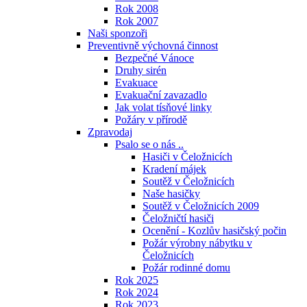
Rok 2008
Rok 2007
Naši sponzoři
Preventivně výchovná činnost
Bezpečné Vánoce
Druhy sirén
Evakuace
Evakuační zavazadlo
Jak volat tísňové linky
Požáry v přírodě
Zpravodaj
Psalo se o nás ..
Hasiči v Čeložnicích
Kradení májek
Soutěž v Čeložnicích
Naše hasičky
Soutěž v Čeložnicích 2009
Čeložničtí hasiči
Ocenění - Kozlův hasičský počin
Požár výrobny nábytku v
Čeložnicích
Požár rodinné domu
Rok 2025
Rok 2024
Rok 2023