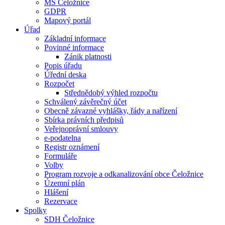
MŠ Čeložnice
GDPR
Mapový portál
Úřad
Základní informace
Povinné informace
Zánik platnosti
Popis úřadu
Úřední deska
Rozpočet
Střednědobý výhled rozpočtu
Schválený závěrečný účet
Obecně závazné vyhlášky, řády a nařízení
Sbírka právních předpisů
Veřejnoprávní smlouvy
e-podatelna
Registr oznámení
Formuláře
Volby
Program rozvoje a odkanalizování obce Čeložnice
Územní plán
Hlášení
Rezervace
Spolky
SDH Čeložnice