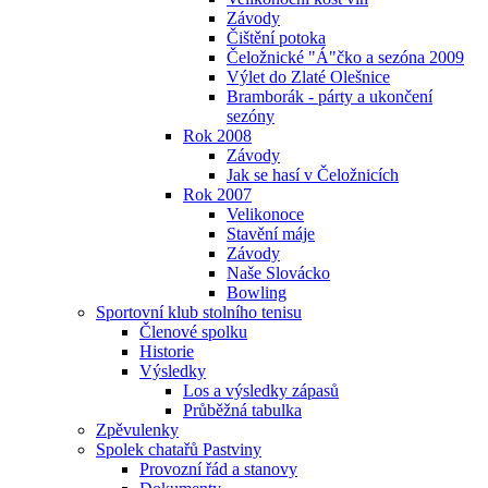
Závody
Čištění potoka
Čeložnické "Á"čko a sezóna 2009
Výlet do Zlaté Olešnice
Bramborák - párty a ukončení
sezóny
Rok 2008
Závody
Jak se hasí v Čeložnicích
Rok 2007
Velikonoce
Stavění máje
Závody
Naše Slovácko
Bowling
Sportovní klub stolního tenisu
Členové spolku
Historie
Výsledky
Los a výsledky zápasů
Průběžná tabulka
Zpěvulenky
Spolek chatařů Pastviny
Provozní řád a stanovy