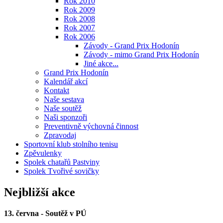
Rok 2010
Rok 2009
Rok 2008
Rok 2007
Rok 2006
Závody - Grand Prix Hodonín
Závody - mimo Grand Prix Hodonín
Jiné akce...
Grand Prix Hodonín
Kalendář akcí
Kontakt
Naše sestava
Naše soutěž
Naši sponzoři
Preventivně výchovná činnost
Zpravodaj
Sportovní klub stolního tenisu
Zpěvulenky
Spolek chatařů Pastviny
Spolek Tvořivé sovičky
Nejbližší akce
13. června - Soutěž v PÚ