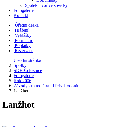
Dokumenty
Spolek Tvořivé sovičky
Fotogalerie
Kontakt
Úřední deska
Hlášení
Vyhlášky
Formuláře
Poplatky
Rezervace
Úvodní stránka
Spolky
SDH Čeložnice
Fotogalerie
Rok 2006
Závody - mimo Grand Prix Hodonín
Lanžhot
Lanžhot
.